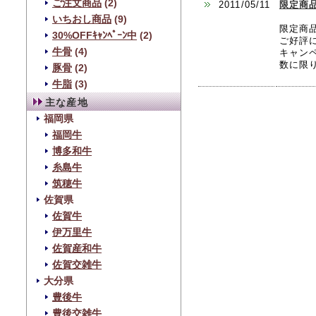
ご注文商品
(2)
2011/05/11
限定商
いちおし商品
(9)
限定商
30%OFFｷｬﾝﾍﾟｰﾝ中
(2)
ご好評
牛骨
(4)
キャン
数に限
豚骨
(2)
牛脂
(3)
主な産地
福岡県
福岡牛
博多和牛
糸島牛
筑穂牛
佐賀県
佐賀牛
伊万里牛
佐賀産和牛
佐賀交雑牛
大分県
豊後牛
豊後交雑牛