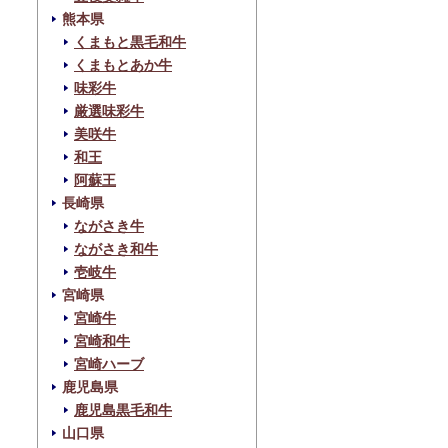
熊本県
くまもと黒毛和牛
くまもとあか牛
味彩牛
厳選味彩牛
美咲牛
和王
阿蘇王
長崎県
ながさき牛
ながさき和牛
壱岐牛
宮崎県
宮崎牛
宮崎和牛
宮崎ハーブ
鹿児島県
鹿児島黒毛和牛
山口県