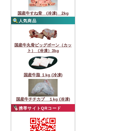
国産牛すね骨 (冷凍) 2kg
人気商品
国産牛丸骨ビッグボーン（カッ
ト）（冷凍）3kg
国産牛脂 １kg (冷凍)
国産牛チチカブ １kg (冷凍)
携帯サイトQRコード