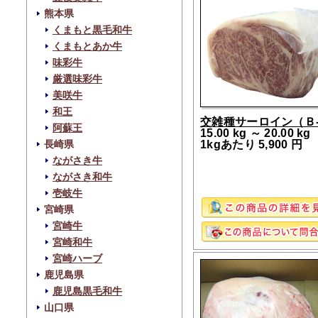
熊本県
くまもと黒毛和牛
くまもとあか牛
味彩牛
厳選味彩牛
美咲牛
和王
交雑種サーロイン（Ｂ-
阿蘇王
15.00 kg ～ 20.00 kg
1kgあたり 5,900 円
長崎県
ながさき牛
ながさき和牛
壱岐牛
宮崎県
宮崎牛
宮崎和牛
宮崎ハーブ
鹿児島県
鹿児島黒毛和牛
山口県