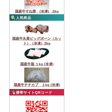
国産牛すね骨 (冷凍) 2kg
人気商品
国産牛丸骨ビッグボーン（カッ
ト）（冷凍）3kg
国産牛脂 １kg (冷凍)
国産牛チチカブ １kg (冷凍)
携帯サイトQRコード