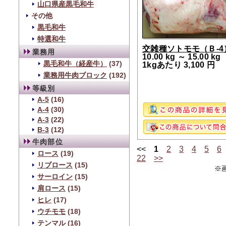
山口県産黒毛和牛
その他
黒毛和牛
特選和牛
交雑種ソトモモ（Ｂ-4
業務用
10.00 kg ～ 15.00 kg
黒毛和牛（経産牛）
(37)
1kgあたり 3,100 円
業務用牛肉ブロック
(192)
等級別
A-5
(16)
A-4
(30)
A-3
(22)
B-3
(12)
牛肉部位
<<
1
2
3
4
5
6
ロース
(19)
22
>>
リブロース
(15)
※
サーロイン
(15)
肩ロース
(15)
ヒレ
(17)
ウチモモ
(18)
テンマル
(16)