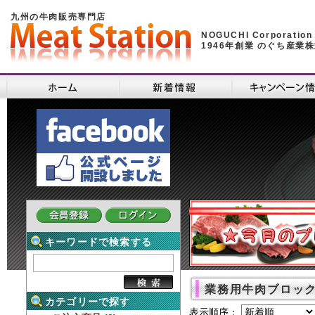
九州の牛肉販売専門店
NOGUCHI Corporation
1946年創業 のぐち産業
キーワードで検索する
業務用牛肉ブロッ
カテゴリーで探す
表示順序：