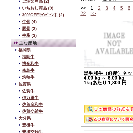
ご注文商品
(2)
<<
1
2
3
4
5
6
いちおし商品
(9)
22
>>
30%OFFｷｬﾝﾍﾟｰﾝ中
(2)
牛骨
(4)
豚骨
(2)
牛脂
(3)
主な産地
福岡県
福岡牛
博多和牛
糸島牛
黒毛和牛（経産）ネッ
筑穂牛
4.00 kg ～ 6.00 kg
1kgあたり 1,800 円
佐賀県
佐賀牛
伊万里牛
佐賀産和牛
佐賀交雑牛
大分県
豊後牛
豊後交雑牛