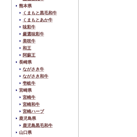
熊本県
くまもと黒毛和牛
くまもとあか牛
味彩牛
厳選味彩牛
美咲牛
和王
阿蘇王
長崎県
ながさき牛
ながさき和牛
壱岐牛
宮崎県
宮崎牛
宮崎和牛
宮崎ハーブ
鹿児島県
鹿児島黒毛和牛
山口県