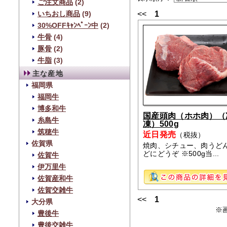
ご注文商品
(2)
<<
1
いちおし商品
(9)
30%OFFｷｬﾝﾍﾟｰﾝ中
(2)
牛骨
(4)
豚骨
(2)
牛脂
(3)
主な産地
福岡県
福岡牛
博多和牛
国産頭肉（ホホ肉）（
糸島牛
凍）500g
筑穂牛
近日発売
（税抜）
佐賀県
焼肉、シチュー、肉うど
どにどうぞ ※500g当...
佐賀牛
伊万里牛
佐賀産和牛
佐賀交雑牛
<<
1
大分県
※
豊後牛
豊後交雑牛