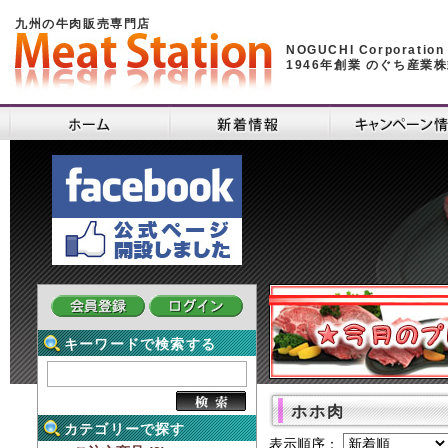
九州の牛肉販売専門店
NOGUCHI Corporation
1946年創業 のぐち産業
キーワードで検索する
ホホ肉
カテゴリーで探す
表示順序：