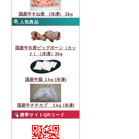
国産牛すね骨 (冷凍) 2kg
人気商品
国産牛丸骨ビッグボーン（カッ
ト）（冷凍）3kg
国産牛脂 １kg (冷凍)
国産牛チチカブ １kg (冷凍)
携帯サイトQRコード