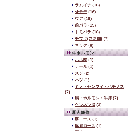
ラムイチ
(16)
外モモ
(16)
ウデ
(18)
前バラ
(15)
トモバラ
(16)
チマキ(スネ肉)
(7)
ネック
(6)
牛ホルモン
ホホ肉
(1)
テール
(1)
スジ
(2)
ハツ
(1)
ミノ・センマイ・ハチノス
(7)
腸・ホルモン・牛肺
(7)
ケンネン脂
(3)
豚肉部位
豚ロース
(1)
豚肩ロース
(1)