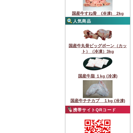
国産牛すね骨 (冷凍) 2kg
人気商品
国産牛丸骨ビッグボーン（カッ
ト）（冷凍）3kg
国産牛脂 １kg (冷凍)
国産牛チチカブ １kg (冷凍)
携帯サイトQRコード