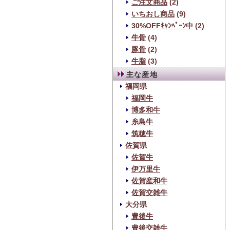
ご注文商品
(2)
いちおし商品
(9)
30%OFFｷｬﾝﾍﾟｰﾝ中
(2)
牛骨
(4)
豚骨
(2)
牛脂
(3)
主な産地
福岡県
福岡牛
博多和牛
糸島牛
筑穂牛
佐賀県
佐賀牛
伊万里牛
佐賀産和牛
佐賀交雑牛
大分県
豊後牛
豊後交雑牛