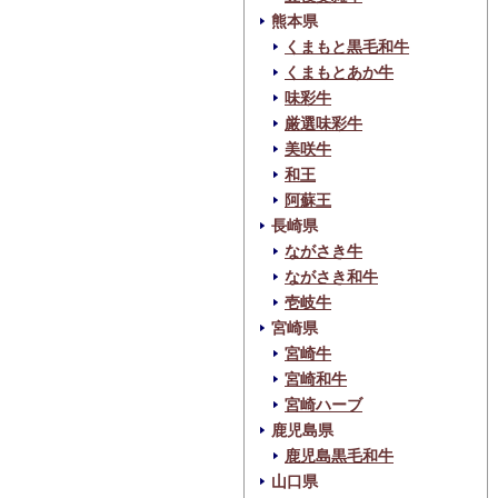
熊本県
くまもと黒毛和牛
くまもとあか牛
味彩牛
厳選味彩牛
美咲牛
和王
阿蘇王
長崎県
ながさき牛
ながさき和牛
壱岐牛
宮崎県
宮崎牛
宮崎和牛
宮崎ハーブ
鹿児島県
鹿児島黒毛和牛
山口県