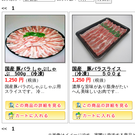
<<
1
国産 豚バラ しゃぶしゃ
国産 豚バラスライス
ぶ 500g (冷凍)
（冷凍） ５００ｇ
1,250 円
1,250 円
（税抜）
（税抜）
国産豚バラのしゃぶしゃぶ用
濃厚な旨味があり脂身がたい
スライスです。 冷...
へん美味しいお肉です...
<<
1