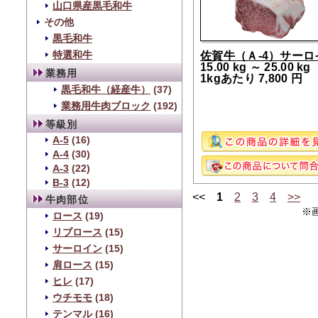
山口県産黒毛和牛
その他
黒毛和牛
特選和牛
佐賀牛（Ａ-4）サーロ
15.00 kg ～ 25.00 kg
業務用
1kgあたり 7,800 円
黒毛和牛（経産牛）
(37)
業務用牛肉ブロック
(192)
等級別
A-5
(16)
A-4
(30)
A-3
(22)
B-3
(12)
<<
1
2
3
4
>>
牛肉部位
※
ロース
(19)
リブロース
(15)
サーロイン
(15)
肩ロース
(15)
ヒレ
(17)
ウチモモ
(18)
テンマル
(16)