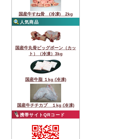
国産牛すね骨 (冷凍) 2kg
人気商品
国産牛丸骨ビッグボーン（カッ
ト）（冷凍）3kg
国産牛脂 １kg (冷凍)
国産牛チチカブ １kg (冷凍)
携帯サイトQRコード