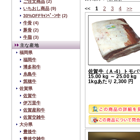
ご注文商品
(2)
<<
1
2
3
4
>>
いちおし商品
(9)
30%OFFｷｬﾝﾍﾟｰﾝ中
(2)
牛骨
(4)
豚骨
(2)
牛脂
(3)
主な産地
福岡県
福岡牛
博多和牛
佐賀牛（Ａ-4）トモバ
糸島牛
15.00 kg ～ 25.00 kg
1kgあたり 2,300 円
筑穂牛
佐賀県
佐賀牛
伊万里牛
佐賀産和牛
佐賀交雑牛
大分県
豊後牛
豊後交雑牛