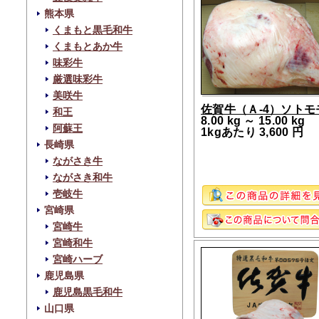
熊本県
くまもと黒毛和牛
くまもとあか牛
味彩牛
厳選味彩牛
美咲牛
佐賀牛（Ａ-4）ソトモ
和王
8.00 kg ～ 15.00 kg
阿蘇王
1kgあたり 3,600 円
長崎県
ながさき牛
ながさき和牛
壱岐牛
宮崎県
宮崎牛
宮崎和牛
宮崎ハーブ
鹿児島県
鹿児島黒毛和牛
山口県